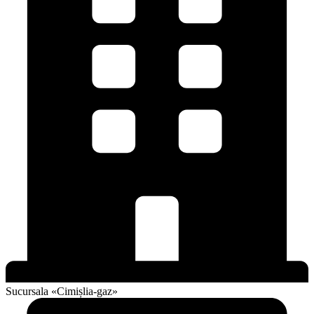
Sucursala «Cimișlia-gaz»