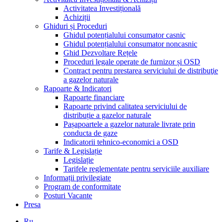
Activitatea Investițională
Achiziții
Ghiduri și Proceduri
Ghidul potențialului consumator casnic
Ghidul potențialului consumator noncasnic
Ghid Dezvoltare Rețele
Proceduri legale operate de furnizor și OSD
Contract pentru prestarea serviciului de distribuţie
a gazelor naturale
Rapoarte & Indicatori
Rapoarte financiare
Rapoarte privind calitatea serviciului de
distribuție a gazelor naturale
Pașapoartele a gazelor naturale livrate prin
conducta de gaze
Indicatorii tehnico-economici a OSD
Tarife & Legislație
Legislație
Tarifele reglementate pentru serviciile auxiliare
Informații privilegiate
Program de conformitate
Posturi Vacante
Presa
Ru