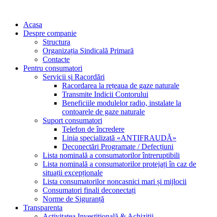
Acasa
Despre companie
Structura
Organizația Sindicală Primară
Contacte
Pentru consumatori
Servicii și Racordări
Racordarea la rețeaua de gaze naturale
Transmite Indicii Contorului
Beneficiile modulelor radio, instalate la
contoarele de gaze naturale
Suport consumatori
Telefon de încredere
Linia specializată «ANTIFRAUDĂ»
Deconectări Programate / Defecțiuni
Lista nominală a consumatorilor întreruptibili
Lista nominală a consumatorilor protejați în caz de
situații excepționale
Lista consumatorilor noncasnici mari și mijlocii
Consumatori finali deconectați
Norme de Siguranță
Transparenta
Activitatea Investițională & Achiziții